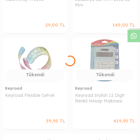
Mm
W
h
a
s
a
p
p
D
e
s
t
e
H
a
t
t
29,00
TL
149,00
TL
Tükendi
Tükendi
Keyroad
Keyroad
Keyroad Flexible Cetvel
Keyroad Stylish 12 Digit
Renkli Hesap Makinesi
59,95
TL
419,95
TL