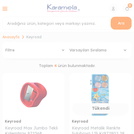
0
Ara
Anasayfa
Keyroad
Filtre
Toplam
4
ürün bulunmaktadır.
Tükendi
Keyroad
Keyroad
Keyroad Max Jumbo Tekli
Keyroad Metalik Renkte
Kalemtıraş 972368
Suluboya 12li Kr972802 28