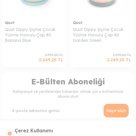
Quut
Quut
Quut Dippy Şişme Çocuk
Quut Dippy Şişme Çocuk
Yüzme Havuzu Çap 80
Yüzme Havuzu Çap 80
Banana Blue
Garden Green
2.999,00
TL
2.999,00
TL
2.249,25
TL
2.249,25
TL
E-Bülten Aboneliği
Kampanya ve yeniliklerden haberdar olmak için e-bültenimize
abone olun!
Kayıt olun
KVKK Sözleşmesi'ni
, Okudum, Kabul Ediyorum.
Çerez Kullanımı