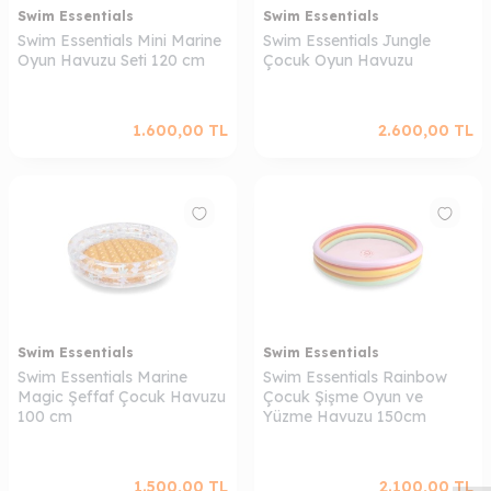
Swim Essentials
Swim Essentials
Swim Essentials Mini Marine
Swim Essentials Jungle
Oyun Havuzu Seti 120 cm
Çocuk Oyun Havuzu
1.600,00
TL
2.600,00
TL
Swim Essentials
Swim Essentials
Swim Essentials Marine
Swim Essentials Rainbow
Magic Şeffaf Çocuk Havuzu
Çocuk Şişme Oyun ve
W
h
a
s
a
p
p
D
e
s
t
e
H
a
t
t
100 cm
Yüzme Havuzu 150cm
1.500,00
TL
2.100,00
TL