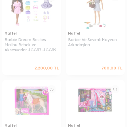
Mattel
Mattel
Barbie Dream Besties
Barbie Ve Sevimli Hayvan
Malibu Bebek ve
Arkadaşları
Aksesuarlar JGG37-JGG39
2.200,00
TL
700,00
TL
W
h
a
s
a
p
p
D
e
s
t
e
H
a
t
t
Mattel
Mattel