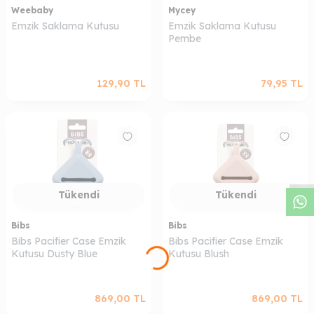
Weebaby
Mycey
Emzik Saklama Kutusu
Emzik Saklama Kutusu
Pembe
129,90
TL
79,95
TL
W
h
a
s
a
p
p
D
e
s
t
e
H
a
t
t
Tükendi
Tükendi
Bibs
Bibs
Bibs Pacifier Case Emzik
Bibs Pacifier Case Emzik
Kutusu Dusty Blue
Kutusu Blush
869,00
TL
869,00
TL