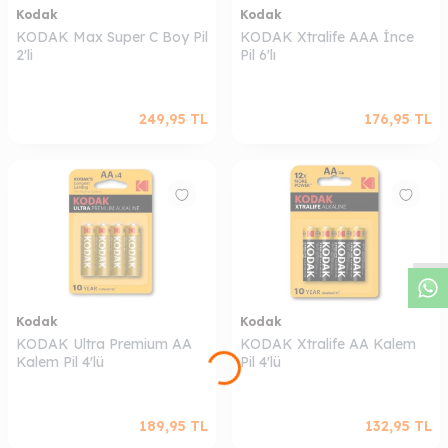
Kodak
Kodak
KODAK Max Super C Boy Pil
KODAK Xtralife AAA İnce
2'li
Pil 6'lı
249,95
TL
176,95
TL
W
h
a
s
a
p
p
D
e
s
t
e
H
a
t
t
Kodak
Kodak
KODAK Ultra Premium AA
KODAK Xtralife AA Kalem
Kalem Pil 4'lü
Pil 4'lü
189,95
TL
132,95
TL