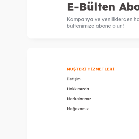
E-Bülten Abo
Kampanya ve yeniliklerden ha
bültenimize abone olun!
MÜŞTERI HIZMETLERI
İletişim
Hakkımızda
Markalarımız
Mağazamız