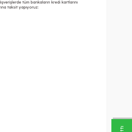
verişlerde tüm bankaların kredi kartlarını
arına taksit yapıyoruz: