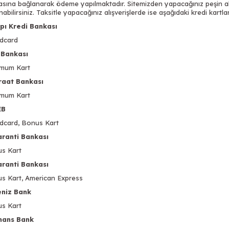
asına bağlanarak ödeme yapılmaktadır. Sitemizden yapacağınız peşin alış
nabilirsiniz. Taksitle yapacağınız alışverişlerde ise aşağıdaki kredi kartl
pı Kredi Bankası
dcard
 Bankası
mum Kart
raat Bankası
mum Kart
EB
dcard, Bonus Kart
ranti Bankası
s Kart
ranti Bankası
s Kart, American Express
niz Bank
s Kart
nans Bank