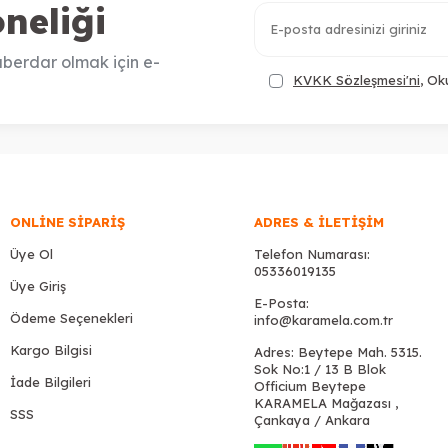
neliği
berdar olmak için e-
KVKK Sözleşmesi'ni
, Ok
ONLINE SIPARIŞ
ADRES & İLETIŞIM
Üye Ol
Telefon Numarası:
05336019135
Üye Giriş
E-Posta:
Ödeme Seçenekleri
info@karamela.com.tr
Kargo Bilgisi
Adres: Beytepe Mah. 5315.
Sok No:1 / 13 B Blok
İade Bilgileri
Officium Beytepe
KARAMELA Mağazası ,
SSS
Çankaya / Ankara