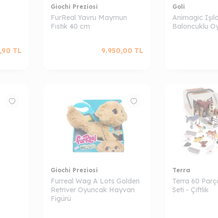
Giochi Preziosi
Goli
FurReal Yavru Maymun
Animagic Işıl
Fıstık 40 cm
Baloncuklu Oy
,90
TL
9.950,00
TL
Giochi Preziosi
Terra
Furreal Wag A Lots Golden
Terra 60 Par
Retriver Oyuncak Hayvan
Seti - Çiftlik
Figürü