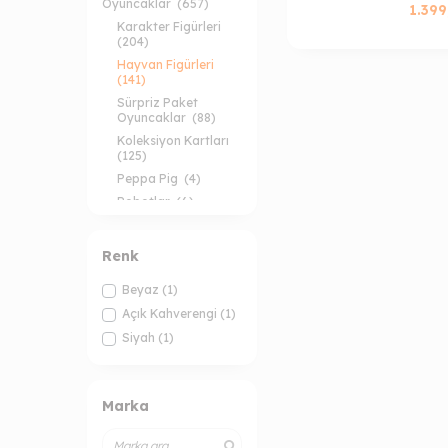
Oyuncaklar
(657)
1.399
Karakter Figürleri
(204)
Hayvan Figürleri
(141)
Sürpriz Paket
Oyuncaklar
(88)
Koleksiyon Kartları
(125)
Peppa Pig
(4)
Robotlar
(6)
Sylvanian Families
(82)
Renk
Beyaz
(1)
Açık Kahverengi
(1)
Siyah
(1)
Marka