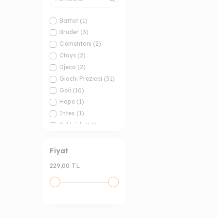
Battat
(1)
Bruder
(3)
Clementoni
(2)
Ctoys
(2)
Djeco
(2)
Giochi Preziosi
(31)
Goli
(10)
Hape
(1)
Intex
(1)
Schleich
(64)
Simba
(5)
Sunman
(1)
Fiyat
Terra
(18)
229,00 TL