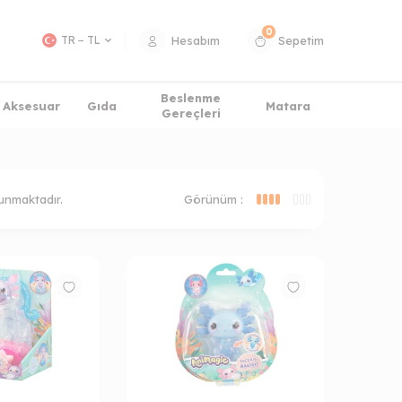
0
Hesabım
Sepetim
TR − TL
Beslenme
Aksesuar
Gıda
Matara
Gereçleri
unmaktadır.
Görünüm :