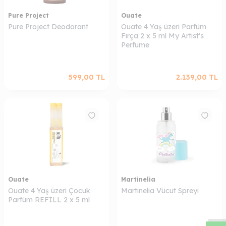
Pure Project
Ouate
Pure Project Deodorant
Ouate 4 Yaş üzeri Parfüm
Fırça 2 x 5 ml My Artist's
Perfume
599,00
TL
2.139,00
TL
Ouate
Martinelia
W
h
a
s
a
p
p
D
e
s
t
e
H
a
t
t
Ouate 4 Yaş üzeri Çocuk
Martinelia Vücut Spreyi
Parfüm REFILL 2 x 5 ml