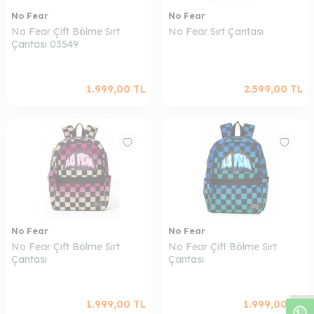
No Fear
No Fear
No Fear Çift Bölme Sırt
No Fear Sırt Çantası
Çantası 03549
1.999,00
TL
2.599,00
TL
No Fear
No Fear
W
h
a
s
a
p
p
D
e
s
t
e
H
a
t
t
No Fear Çift Bölme Sırt
No Fear Çift Bölme Sırt
Çantası
Çantası
1.999,00
TL
1.999,00
TL