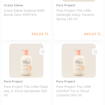
Craze Inkee
Pure Project
Craze Inkee Surprise Bath
Pure Project The Little
Bomb Dino 35597EN
Detangle Kolay Tarama
Spreyi 120 ml.
540,00
TL
849,00
TL
Pure Project
Pure Project
Pure Project The Little Clean
Pure Project The Little
Saç & Vücut Şampuanı 300
Comfort Yüz & Vücut
W
h
a
s
a
p
p
D
e
s
t
e
H
a
t
t
ml.
Losyonu 300 ml.