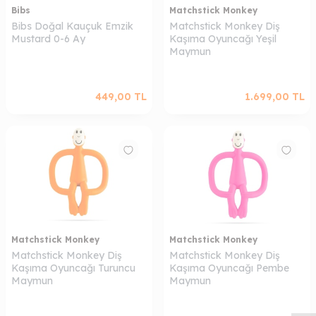
Bibs
Matchstick Monkey
Bibs Doğal Kauçuk Emzik
Matchstick Monkey Diş
Mustard 0-6 Ay
Kaşıma Oyuncağı Yeşil
Maymun
449,00
TL
1.699,00
TL
Matchstick Monkey
Matchstick Monkey
Matchstick Monkey Diş
Matchstick Monkey Diş
W
h
a
s
a
p
p
D
e
s
t
e
H
a
t
t
Kaşıma Oyuncağı Turuncu
Kaşıma Oyuncağı Pembe
Maymun
Maymun