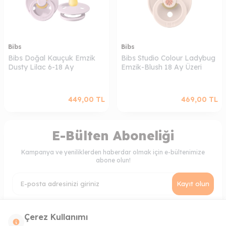
Bibs
Bibs
Bibs Doğal Kauçuk Emzik
Bibs Studio Colour Ladybug
Dusty Lilac 6-18 Ay
Emzik-Blush 18 Ay Üzeri
449,00
TL
469,00
TL
E-Bülten Aboneliği
Kampanya ve yeniliklerden haberdar olmak için e-bültenimize
abone olun!
Kayıt olun
KVKK Sözleşmesi'ni
, Okudum, Kabul Ediyorum.
Çerez Kullanımı