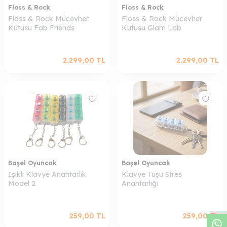
Floss & Rock
Floss & Rock
Floss & Rock Mücevher
Floss & Rock Mücevher
Kutusu Fab Friends
Kutusu Glam Lab
2.299,00
TL
2.299,00
TL
Başel Oyuncak
Başel Oyuncak
Işıklı Klavye Anahtarlık
Klavye Tuşu Stres
W
h
a
s
a
p
p
D
e
s
t
e
H
a
t
t
Model 2
Anahtarlığı
259,00
TL
259,00
TL