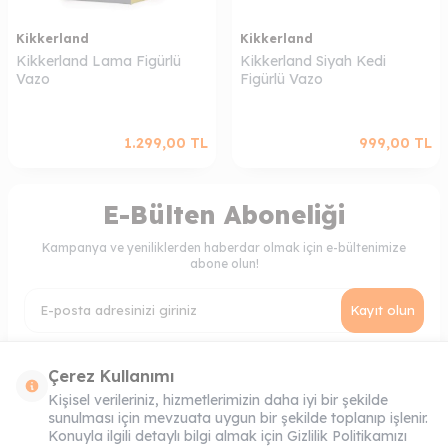
Kikkerland
Kikkerland
Kikkerland Lama Figürlü
Kikkerland Siyah Kedi
Vazo
Figürlü Vazo
1.299,00
TL
999,00
TL
E-Bülten Aboneliği
Kampanya ve yeniliklerden haberdar olmak için e-bültenimize
abone olun!
Kayıt olun
KVKK Sözleşmesi'ni
, Okudum, Kabul Ediyorum.
Çerez Kullanımı
Kişisel verileriniz, hizmetlerimizin daha iyi bir şekilde
sunulması için mevzuata uygun bir şekilde toplanıp işlenir.
MÜŞTERI HIZMETLERI
Konuyla ilgili detaylı bilgi almak için Gizlilik Politikamızı