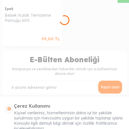
İpek
Bebek Kulak Temizleme
Pamuğu 60'lı
99,00
TL
E-Bülten Aboneliği
Kampanya ve yeniliklerden haberdar olmak için e-bültenimize
abone olun!
Kayıt olun
KVKK Sözleşmesi'ni
, Okudum, Kabul Ediyorum.
Çerez Kullanımı
Kişisel verileriniz, hizmetlerimizin daha iyi bir şekilde
sunulması için mevzuata uygun bir şekilde toplanıp işlenir.
MÜŞTERI HIZMETLERI
Konuyla ilgili detaylı bilgi almak için Gizlilik Politikamızı
inceleyebilirsiniz.