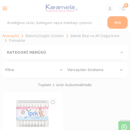
0
Ara
Anasayfa
Bakım&Sağlık Ürünleri
Bebek Bezi ve Alt Değiştirme
Pamuklar
KATEGORI MENÜSÜ
Filtre
Toplam
1
ürün bulunmaktadır.
W
h
a
s
a
p
p
D
e
s
t
e
H
a
t
t