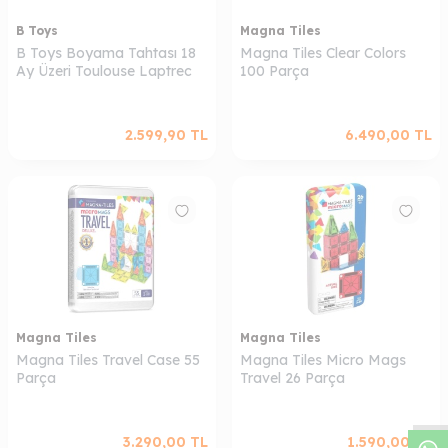
B Toys
Magna Tiles
B Toys Boyama Tahtası 18
Magna Tiles Clear Colors
Ay Üzeri Toulouse Laptrec
100 Parça
2.599,90
TL
6.490,00
TL
Magna Tiles
Magna Tiles
W
h
a
s
a
p
p
D
e
s
t
e
H
a
t
t
Magna Tiles Travel Case 55
Magna Tiles Micro Mags
Parça
Travel 26 Parça
3.290,00
TL
1.590,00
TL