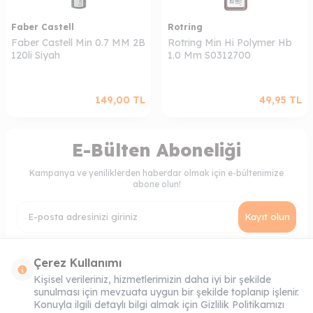
Faber Castell
Rotring
Faber Castell Min 0.7 MM 2B
Rotring Min Hi Polymer Hb
120li Siyah
1.0 Mm S0312700
149,00
TL
49,95
TL
E-Bülten Aboneliği
Kampanya ve yeniliklerden haberdar olmak için e-bültenimize
abone olun!
Kayıt olun
KVKK Sözleşmesi'ni
, Okudum, Kabul Ediyorum.
Çerez Kullanımı
Kişisel verileriniz, hizmetlerimizin daha iyi bir şekilde
sunulması için mevzuata uygun bir şekilde toplanıp işlenir.
MÜŞTERI HIZMETLERI
Konuyla ilgili detaylı bilgi almak için Gizlilik Politikamızı