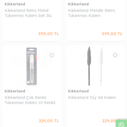
Kikkerland
Kikkerland
Kikkerland Retro Metal
Kikkerland Metalik Retro
Tükenmez Kalem Seti 3lü
Tükenmez Kalem
599,00
TL
599,00
TL
Kikkerland
Kikkerland
Kikkerland Çok Renkli
Kikkerland Tüy Jel Kalem
W
h
a
s
a
p
p
D
e
s
t
e
H
a
t
t
Tükenmez Kalem 10 Renkli
229,00
TL
229,00
TL