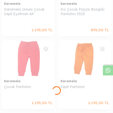
Karamela
Karamela
Karamela Unisex Çocuk
Kız Çocuk Paçası Büzgülü
Cepli Eşofman Alt
Pantolon 3323
1.195,00
TL
895,00
TL
W
h
a
s
a
p
p
D
e
s
t
e
H
a
t
t
Karamela
Karamela
Çocuk Pantolon
Cepli Pantolon
1.195,00
TL
1.195,00
TL