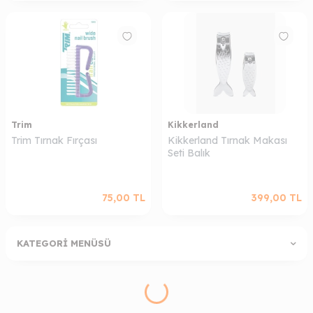
Trim
Kikkerland
Trim Tırnak Fırçası
Kikkerland Tırnak Makası
Seti Balık
75,00
TL
399,00
TL
KATEGORI MENÜSÜ
W
h
a
s
a
p
p
D
e
s
t
e
H
a
t
t