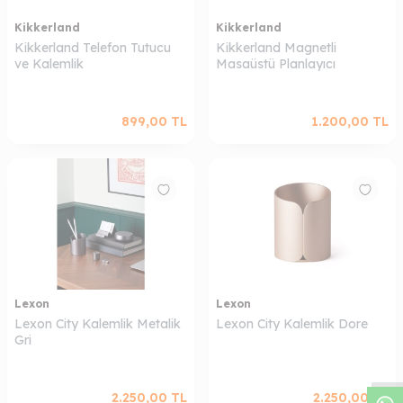
Kikkerland
Kikkerland
Kikkerland Telefon Tutucu
Kikkerland Magnetli
ve Kalemlik
Masaüstü Planlayıcı
899,00
TL
1.200,00
TL
Lexon
Lexon
W
h
a
s
a
p
p
D
e
s
t
e
H
a
t
t
Lexon City Kalemlik Metalik
Lexon City Kalemlik Dore
Gri
2.250,00
TL
2.250,00
TL