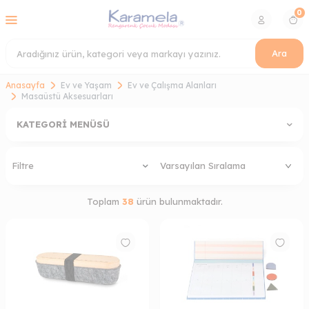
0
Ara
Anasayfa
Ev ve Yaşam
Ev ve Çalışma Alanları
Masaüstü Aksesuarları
KATEGORI MENÜSÜ
Filtre
Toplam
38
ürün bulunmaktadır.