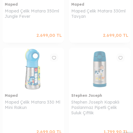
Maped
Maped
Maped Çelik Matara 350ml
Maped Çelik Matara 330ml
Jungle Fever
Tavşan
2.699,00
TL
2.699,00
TL
Maped
Stephen Joseph
Maped Çelik Matara 330 Ml
Stephen Joseph Kapaklı
Mini Rakun
Paslanmaz Pipetli Çelik
W
h
a
s
a
p
p
D
e
s
t
e
H
a
t
t
Suluk Çiftlik
2.699,00
TL
1.799,90
TL