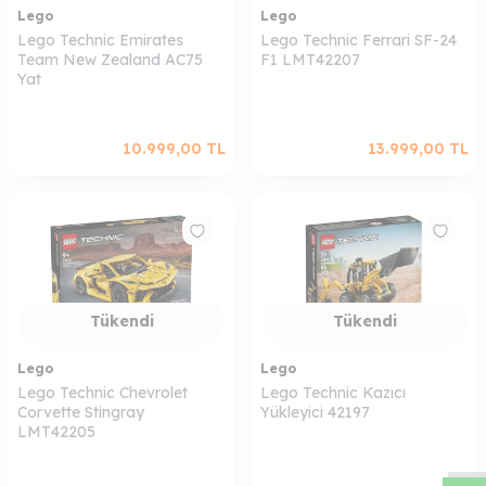
Lego
Lego
Lego Technic Emirates
Lego Technic Ferrari SF-24
Team New Zealand AC75
F1 LMT42207
Yat
10.999,00
TL
13.999,00
TL
Tükendi
Tükendi
Lego
Lego
Lego Technic Chevrolet
Lego Technic Kazıcı
W
h
a
s
a
p
p
D
e
s
t
e
H
a
t
t
Corvette Stingray
Yükleyici 42197
LMT42205