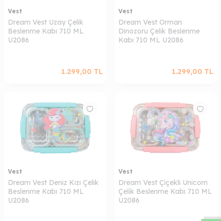
Vest
Vest
Dream Vest Uzay Çelik
Dream Vest Orman
Beslenme Kabı 710 ML
Dinozoru Çelik Beslenme
U2086
Kabı 710 ML U2086
1.299,00
TL
1.299,00
TL
Vest
Vest
W
h
a
s
a
p
p
D
e
s
t
e
H
a
t
t
Dream Vest Deniz Kızı Çelik
Dream Vest Çiçekli Unicorn
Beslenme Kabı 710 ML
Çelik Beslenme Kabı 710 ML
U2086
U2086