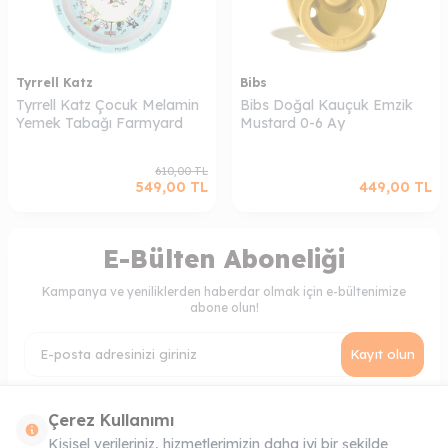
Tyrrell Katz
Bibs
Tyrrell Katz Çocuk Melamin
Bibs Doğal Kauçuk Emzik
Yemek Tabağı Farmyard
Mustard 0-6 Ay
610,00
TL
549,00
TL
449,00
TL
E-Bülten Aboneliği
Kampanya ve yeniliklerden haberdar olmak için e-bültenimize
abone olun!
Kayıt olun
KVKK Sözleşmesi'ni
, Okudum, Kabul Ediyorum.
Çerez Kullanımı
Kişisel verileriniz, hizmetlerimizin daha iyi bir şekilde