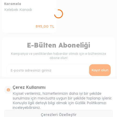
Karamela
Kelebek Kanadı
895,00
TL
E-Bülten Aboneliği
Kampanya ve yeniliklerden haberdar olmak için e-bültenimize
abone olun!
Kayıt olun
KVKK Sözleşmesi'ni
, Okudum, Kabul Ediyorum.
Çerez Kullanımı
Kişisel verileriniz, hizmetlerimizin daha iyi bir şekilde
sunulması için mevzuata uygun bir şekilde toplanıp işlenir.
MÜŞTERI HIZMETLERI
Konuyla ilgili detaylı bilgi almak için Gizlilik Politikamızı
inceleyebilirsiniz.
ONLINE SIPARIŞ
Çerezleri Özelleştir