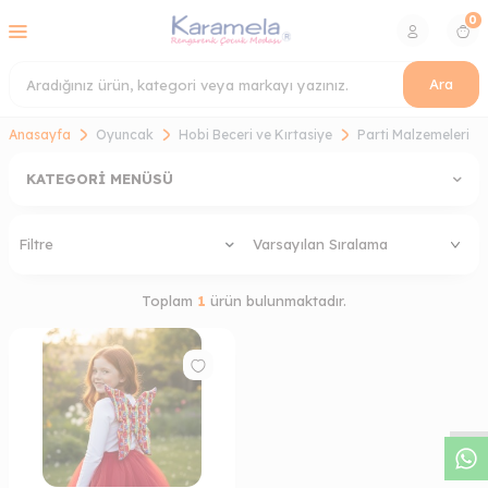
0
Ara
Anasayfa
Oyuncak
Hobi Beceri ve Kırtasiye
Parti Malzemeleri
KATEGORI MENÜSÜ
Filtre
Toplam
1
ürün bulunmaktadır.
W
h
a
s
a
p
p
D
e
s
t
e
H
a
t
t