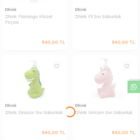
Dhink
Dhink
Dhink Flamingo Klozet
Dhink Fil Sıvı Sabunluk
Fırçası
840,00
TL
840,00
TL
W
h
a
s
a
p
p
D
e
s
t
e
H
a
t
t
Dhink
Dhink
Dhink Dinazor Sıvı Sabunluk
Dhink Unicorn Sıvı Sabunluk
840,00
TL
840,00
TL