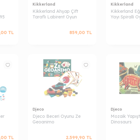
Kikkerland
Kikkerland
Kikkerland Ahşap Çift
Kikkerland Eğl
95
Taraflı Labirent Oyun
Yayı Spiralli 
,00
TL
859,00
TL
Djeco
Djeco
er
Djeco Beceri Oyunu Ze
Mozaik Yapış
Geoanimo
Dinosaurs
,00
TL
2.599,90
TL