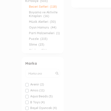
Kırtasiye
(503)
Beceri Setleri
(118)
Boyama ve Aktivite
Kitapları
(16)
Müzik Aletleri
(30)
Oyun Hamuru
(44)
Parti Malzemeleri
(1)
Puzzle
(215)
Slime
(23)
Sticker
(56)
Marka
Avenir
(2)
Amos
(11)
Aqua Beads
(5)
B Toys
(4)
Başel Oyuncak
(4)