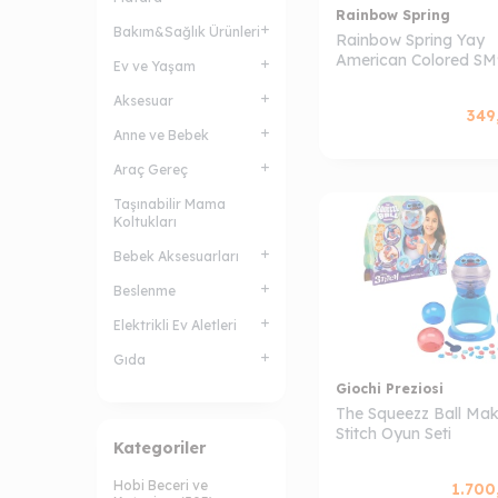
Rainbow Spring
Bakım&Sağlık Ürünleri
Rainbow Spring Yay
American Colored SM
Ev ve Yaşam
Aksesuar
349
Anne ve Bebek
Araç Gereç
Taşınabilir Mama
Koltukları
Bebek Aksesuarları
Beslenme
Elektrikli Ev Aletleri
Gıda
Giochi Preziosi
The Squeezz Ball Mak
Stitch Oyun Seti
Kategoriler
Hobi Beceri ve
1.700