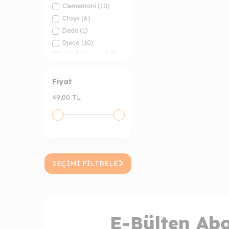
Clementoni
(10)
Ctoys
(6)
Dede
(1)
Djeco
(10)
Giochi Preziosi
(3)
Hape
(3)
Hasbro
(2)
Fiyat
Kikkerland
(2)
49,00 TL
KSY
(6)
Lino
(1)
Mega Toys
(6)
Muhtelif
(1)
Pretty Pinky
(1)
SEÇIMI FILTRELE
Rainbow Spring
(7)
Serve
(1)
Spin Master
(4)
Sunman
(1)
Tiger Tribe
(23)
E-Bülten Abo
Tokidas
(1)