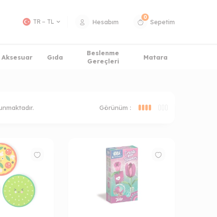
0
Hesabım
Sepetim
TR − TL
Beslenme
Aksesuar
Gıda
Matara
Gereçleri
unmaktadır.
Görünüm :