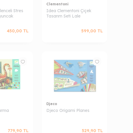
Clementoni
enceli Stres
Idea Clementoni Çiçek
Oyuncak
Tasarım Seti Lale
450,00
TL
599,00
TL
Djeco
tırma
Djeco Origami Planes
779,90
TL
529,90
TL