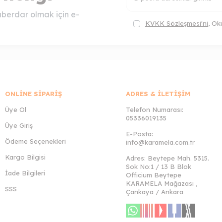
berdar olmak için e-
KVKK Sözleşmesi'ni
, Ok
ONLINE SIPARIŞ
ADRES & İLETIŞIM
Üye Ol
Telefon Numarası:
05336019135
Üye Giriş
E-Posta:
Ödeme Seçenekleri
info@karamela.com.tr
Kargo Bilgisi
Adres: Beytepe Mah. 5315.
Sok No:1 / 13 B Blok
İade Bilgileri
Officium Beytepe
KARAMELA Mağazası ,
SSS
Çankaya / Ankara