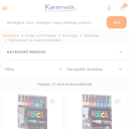
0
Ara
Anasayfa
Kitap ve Kırtasiye
Kırtasiye
Kalemler
Permanent ve Asetat Kalemleri
KATEGORI MENÜSÜ
Filtre
Toplam
17
ürün bulunmaktadır.