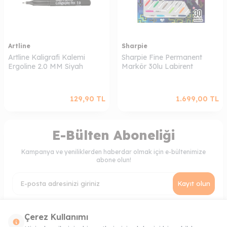
Artline
Sharpie
Artline Kaligrafi Kalemi
Sharpie Fine Permanent
Ergoline 2.0 MM Siyah
Markör 30lu Labirent
129,90
TL
1.699,00
TL
E-Bülten Aboneliği
Kampanya ve yeniliklerden haberdar olmak için e-bültenimize
abone olun!
Kayıt olun
KVKK Sözleşmesi'ni
, Okudum, Kabul Ediyorum.
Çerez Kullanımı