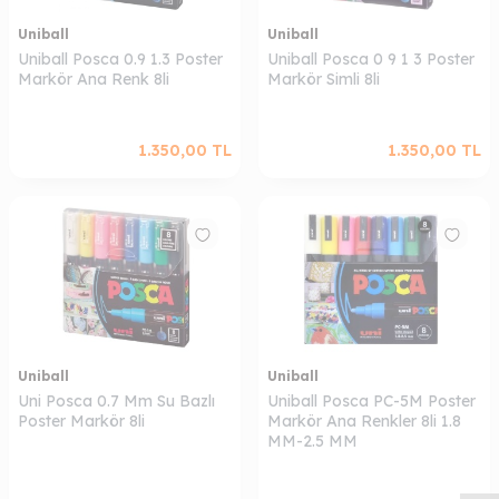
Uniball
Uniball
Uniball Posca 0.9 1.3 Poster
Uniball Posca 0 9 1 3 Poster
Markör Ana Renk 8li
Markör Simli 8li
1.350,00
TL
1.350,00
TL
Uniball
Uniball
Uni Posca 0.7 Mm Su Bazlı
Uniball Posca PC-5M Poster
W
h
a
s
a
p
p
D
e
s
t
e
H
a
t
t
Poster Markör 8li
Markör Ana Renkler 8li 1.8
MM-2.5 MM