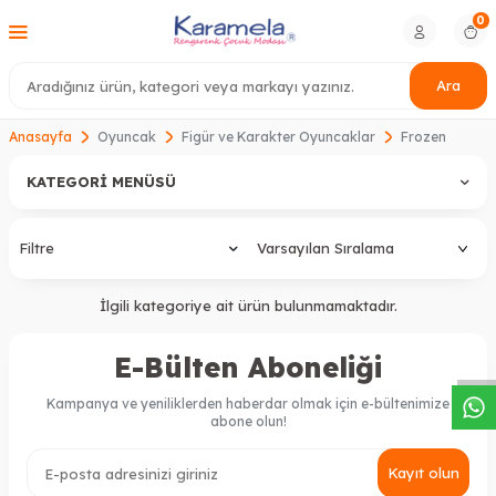
0
Ara
Anasayfa
Oyuncak
Figür ve Karakter Oyuncaklar
Frozen
KATEGORI MENÜSÜ
Filtre
W
h
a
s
a
p
p
D
e
s
t
e
H
a
t
t
İlgili kategoriye ait ürün bulunmamaktadır.
E-Bülten Aboneliği
Kampanya ve yeniliklerden haberdar olmak için e-bültenimize
abone olun!
Kayıt olun