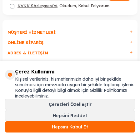
KVKK Sözleşmesi'ni
, Okudum, Kabul Ediyorum.
MÜŞTERI HIZMETLERI
ONLINE SIPARIŞ
ADRES & İLETIŞIM
Çerez Kullanımı
T
-Soft
E-Ticaret
Sistemleriyle Hazırlanmıştır.
Kişisel verileriniz, hizmetlerimizin daha iyi bir şekilde
sunulması için mevzuata uygun bir şekilde toplanıp işlenir.
Konuyla ilgili detaylı bilgi almak için Gizlilik Politikamızı
inceleyebilirsiniz.
Çerezleri Özelleştir
Hepsini Reddet
Hepsini Kabul Et