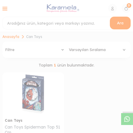
0
Ara
Anasayfa
Can Toys
Filtre
Toplam
1
ürün bulunmaktadır.
W
h
a
s
a
p
p
D
e
s
t
e
H
a
t
t
Can Toys
Can Toys Spiderman Top 51
Cm