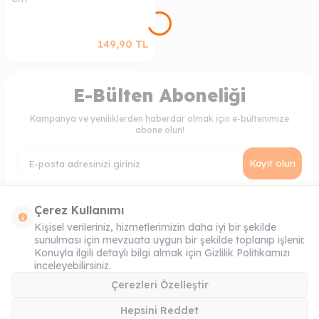
149,90
TL
E-Bülten Aboneliği
Kampanya ve yeniliklerden haberdar olmak için e-bültenimize
abone olun!
Kayıt olun
KVKK Sözleşmesi'ni
, Okudum, Kabul Ediyorum.
Çerez Kullanımı
Kişisel verileriniz, hizmetlerimizin daha iyi bir şekilde
sunulması için mevzuata uygun bir şekilde toplanıp işlenir.
MÜŞTERI HIZMETLERI
Konuyla ilgili detaylı bilgi almak için Gizlilik Politikamızı
inceleyebilirsiniz.
ONLINE SIPARIŞ
Çerezleri Özelleştir
ADRES & İLETIŞIM
Hepsini Reddet