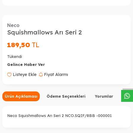
Neco
Squishmallows Arı Seri 2
189,50
TL
Tükendi
Gelince Haber Ver
W
h
a
s
a
p
p
D
e
s
t
e
H
a
t
t
Listeye Ekle
Fiyat Alarmı
Ürün Açıklaması
Ödeme Seçenekleri
Yorumlar
Tavsi
Neco Squishmallows Arı Seri 2 NCO.SQIF/8BB -000001