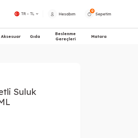
0
Hesabım
Sepetim
TR − TL
Beslenme
Aksesuar
Gıda
Matara
Gereçleri
tli Suluk
 ML