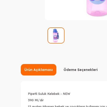
Ürün Açıklaması
Ödeme Seçenekleri
Pipetli Suluk Kelebek - NEW
390 ML'dir
12 aydan itibaren bebek ve çocukların kullanımı için