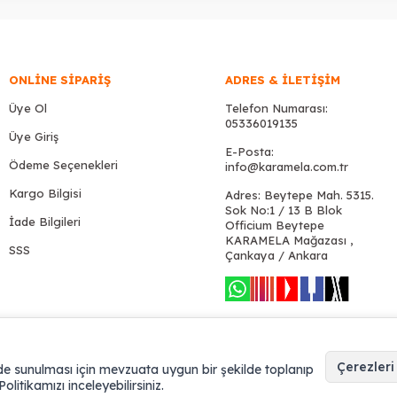
ONLINE SIPARIŞ
ADRES & İLETIŞIM
Üye Ol
Telefon Numarası:
05336019135
Üye Giriş
E-Posta:
Ödeme Seçenekleri
info@karamela.com.tr
Kargo Bilgisi
Adres: Beytepe Mah. 5315.
Sok No:1 / 13 B Blok
İade Bilgileri
Officium Beytepe
KARAMELA Mağazası ,
SSS
Çankaya / Ankara
Çerezleri
ekilde sunulması için mevzuata uygun bir şekilde toplanıp
 Politikamızı inceleyebilirsiniz.