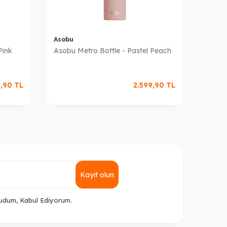
Asobu
Asobu
Pink
Asobu Metro Bottle - Pastel Peach
Asobu 
9,90
TL
2.599,90
TL
Kayıt olun
udum, Kabul Ediyorum.