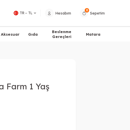
0
Hesabım
Sepetim
TR − TL
Beslenme
Aksesuar
Gıda
Matara
Gereçleri
ma Farm 1 Yaş