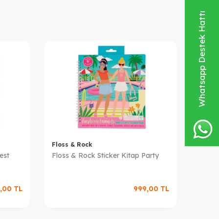
Whatsapp Destek Hattı
Floss & Rock
Floss 
est
Floss & Rock Sticker Kitap Party
Floss 
Kitabı
,00
TL
999,00
TL