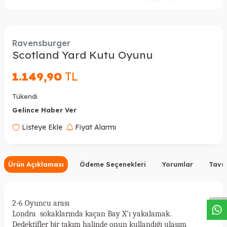
Ravensburger
Scotland Yard Kutu Oyunu
1.149,90
TL
Tükendi
Gelince Haber Ver
Listeye Ekle
Fiyat Alarmı
W
h
a
s
a
p
p
D
e
s
t
e
H
a
t
t
Ürün Açıklaması
Ödeme Seçenekleri
Yorumlar
Tavsi
2-6 Oyuncu arası
Londra sokaklarında kaçan Bay X’ı yakalamak.
Dedektifler bir takım halinde onun kullandığı ulaşım