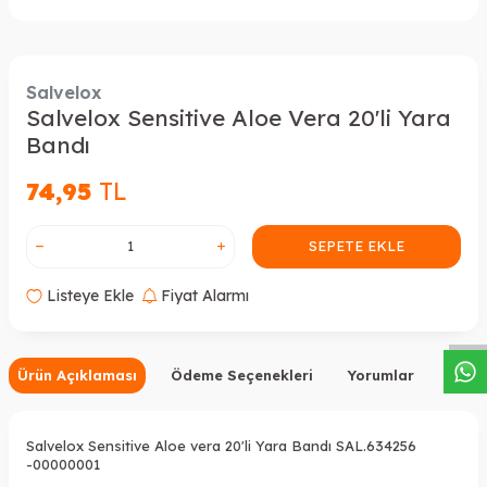
Salvelox
Salvelox Sensitive Aloe Vera 20'li Yara
Bandı
74,95
TL
SEPETE EKLE
W
h
a
s
a
p
p
D
e
s
t
e
H
a
t
t
Listeye Ekle
Fiyat Alarmı
Ürün Açıklaması
Ödeme Seçenekleri
Yorumlar
Tavsi
Salvelox Sensitive Aloe vera 20'li Yara Bandı SAL.634256
-00000001