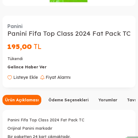
Panini
Panini Fifa Top Class 2024 Fat Pack TC
195,00
TL
Tükendi
Gelince Haber Ver
Listeye Ekle
Fiyat Alarmı
Ürün Açıklaması
Ödeme Seçenekleri
Yorumlar
Tavsi
W
h
a
s
a
p
p
D
e
s
t
e
H
a
t
t
Panini Fifa Top Class 2024 Fat Pack TC
Orijinal Panini markadır
Bir paketten 24 kart çıkmaktadır.