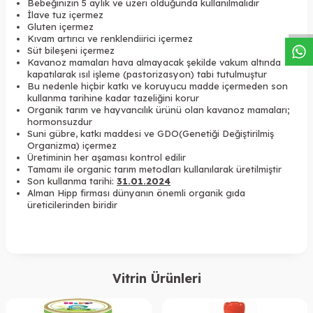
W
h
a
s
a
p
p
D
e
s
t
e
H
a
t
t
Bebeğinizin 5 aylık ve üzeri olduğunda kullanılmalıdır
İlave tuz içermez
Gluten içermez
Kıvam artırıcı ve renklendiirici içermez
Süt bileşeni içermez
Kavanoz mamaları hava almayacak şekilde vakum altında
kapatılarak ısıl işleme (pastorizasyon) tabi tutulmuştur
Bu nedenle hiçbir katkı ve koruyucu madde içermeden son
kullanma tarihine kadar tazeliğini korur
Organik tarım ve hayvancılık ürünü olan kavanoz mamaları;
hormonsuzdur
Suni gübre, katkı maddesi ve GDO(Genetiği Değiştirilmiş
Organizma) içermez
Üretiminin her aşaması kontrol edilir
Tamamı ile organic tarım metodları kullanılarak üretilmiştir
Son kullanma tarihi:
31.01.2024
Alman Hipp firması dünyanın önemli organik gıda
üreticilerinden biridir
Vitrin Ürünleri