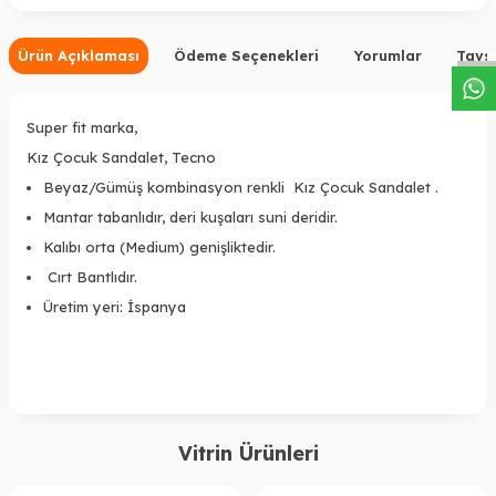
W
h
a
s
a
p
p
D
e
s
t
e
H
a
t
t
Ürün Açıklaması
Ödeme Seçenekleri
Yorumlar
Tavsi
Super fit marka,
Kız Çocuk Sandalet, Tecno
Beyaz/Gümüş kombinasyon renkli Kız Çocuk Sandalet .
Mantar tabanlıdır, deri kuşaları suni deridir.
Kalıbı orta (Medium) genişliktedir.
Cırt Bantlıdır.
Üretim yeri: İspanya
Vitrin Ürünleri