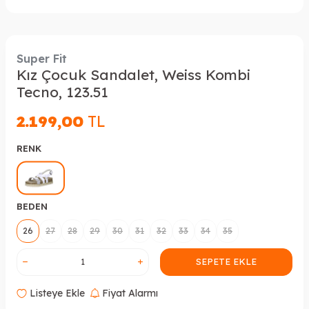
Super Fit
Kız Çocuk Sandalet, Weiss Kombi
Tecno, 123.51
2.199,00
TL
RENK
BEDEN
26
27
28
29
30
31
32
33
34
35
SEPETE EKLE
Listeye Ekle
Fiyat Alarmı