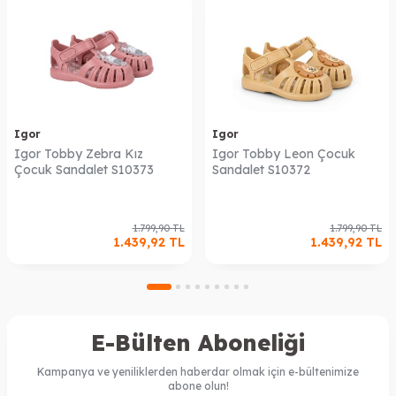
Igor
Igor
Igor Tobby Zebra Kız
Igor Tobby Leon Çocuk
Çocuk Sandalet S10373
Sandalet S10372
1.799,90
TL
1.799,90
TL
1.439,92
TL
1.439,92
TL
E-Bülten Aboneliği
Kampanya ve yeniliklerden haberdar olmak için e-bültenimize
abone olun!