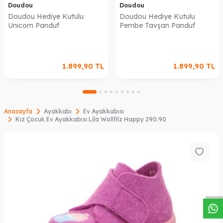
Doudou
Doudou
Doudou Hediye Kutulu
Doudou Hediye Kutulu
Unicorn Panduf
Pembe Tavşan Panduf
1.899,90
TL
1.899,90
TL
Anasayfa
Ayakkabı
Ev Ayakkabısı
Kız Çocuk Ev Ayakkabısı Lila Wollfilz Happy 290.90
W
h
a
s
a
p
p
D
e
s
t
e
H
a
t
t