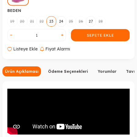
BEDEN
19
20
21
22
23
24
25
26
27
28
SEPETE EKLE
Listeye Ekle
Fiyat Alarmı
Ürün Açıklaması
Ödeme Seçenekleri
Yorumlar
Tavsi