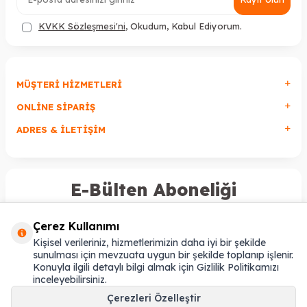
KVKK Sözleşmesi'ni
, Okudum, Kabul Ediyorum.
MÜŞTERI HIZMETLERI
ONLINE SIPARIŞ
ADRES & İLETIŞIM
E-Bülten Aboneliği
Kampanya ve yeniliklerden haberdar olmak için e-bültenimize
abone olun!
Çerez Kullanımı
Kişisel verileriniz, hizmetlerimizin daha iyi bir şekilde
sunulması için mevzuata uygun bir şekilde toplanıp işlenir.
Kayıt olun
Konuyla ilgili detaylı bilgi almak için Gizlilik Politikamızı
inceleyebilirsiniz.
KVKK Sözleşmesi'ni
, Okudum, Kabul Ediyorum.
Çerezleri Özelleştir