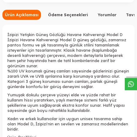
Ürün Açıklaması
Ödeme Seçenekleri
Yorumlar
Tavsi
İzipizi Yetişkin Güneş Gözlüğü Havane Kahverengi Model D
İzipizi Havane Kahverengi Model D güneş gözlüğü, zamansız
pantos formu ve şık tasarımıyla günlük stilini tamamlamak
isteyenler için tasarlanmıştır. Klasik havane (kaplumbağa
W
h
a
s
a
p
p
D
e
s
t
e
H
a
t
t
desenli kahverengi) çerçevesi, modern detaylarla birleşerek
hem şehir hayatında hem de tatil kombinlerinde zarif bir
görünüm sunar.
%100 UV korumalı güneş camları sayesinde gözlerinizi güneşin
zararlı UVA ve UVB ışınlarına karşı korumaya yardımcı olur.
Kategori 3 güneş koruması sunan camları, parlak güneşli
günlerde konforlu bir görüş deneyimi sağlar.
Yumuşak dokulu çerçeve yüzeyi elde ve yüzde rahat bir
kullanım hissi yaratırken, yaylı menteşe sistemi farklı yüz
şekillerine uyum sağlayarak ekstra konfor sunar. Hafif yapısı
sayesinde gün boyu rahatlıkla kullanılabilir.
Kadın ve erkek kullanıcılar için uygun unisex tasarıma sahip
olan Model D, İzipizi'nin en sevilen ve zamansız modellerinden
biridir.