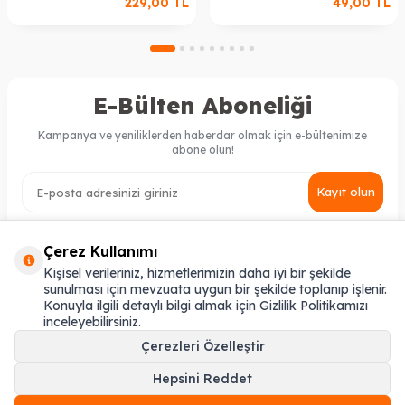
229,00
TL
49,00
TL
E-Bülten Aboneliği
Kampanya ve yeniliklerden haberdar olmak için e-bültenimize
abone olun!
Kayıt olun
KVKK Sözleşmesi'ni
, Okudum, Kabul Ediyorum.
Çerez Kullanımı
Kişisel verileriniz, hizmetlerimizin daha iyi bir şekilde
sunulması için mevzuata uygun bir şekilde toplanıp işlenir.
MÜŞTERI HIZMETLERI
Konuyla ilgili detaylı bilgi almak için Gizlilik Politikamızı
inceleyebilirsiniz.
ONLINE SIPARIŞ
Çerezleri Özelleştir
ADRES & İLETIŞIM
Hepsini Reddet