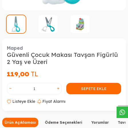
Maped
Güvenli Çocuk Makası Tavşan Figürlü
2 Yaş ve Üzeri
119,00
TL
W
h
a
s
a
p
p
D
e
s
t
e
H
a
t
t
SEPETE EKLE
Listeye Ekle
Fiyat Alarmı
Ürün Açıklaması
Ödeme Seçenekleri
Yorumlar
Tavsi