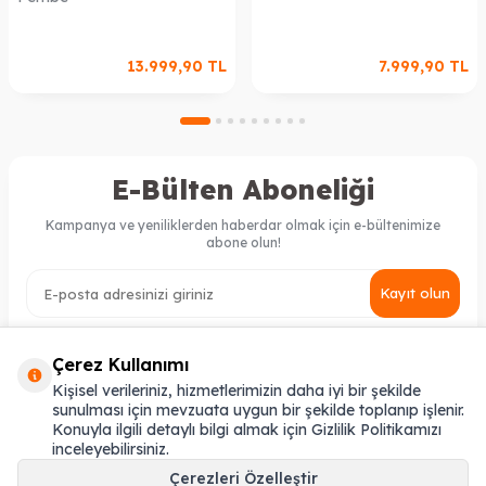
13.999,90
TL
7.999,90
TL
E-Bülten Aboneliği
Kampanya ve yeniliklerden haberdar olmak için e-bültenimize
abone olun!
Kayıt olun
KVKK Sözleşmesi'ni
, Okudum, Kabul Ediyorum.
Çerez Kullanımı
Kişisel verileriniz, hizmetlerimizin daha iyi bir şekilde
sunulması için mevzuata uygun bir şekilde toplanıp işlenir.
MÜŞTERI HIZMETLERI
Konuyla ilgili detaylı bilgi almak için Gizlilik Politikamızı
inceleyebilirsiniz.
ONLINE SIPARIŞ
Çerezleri Özelleştir