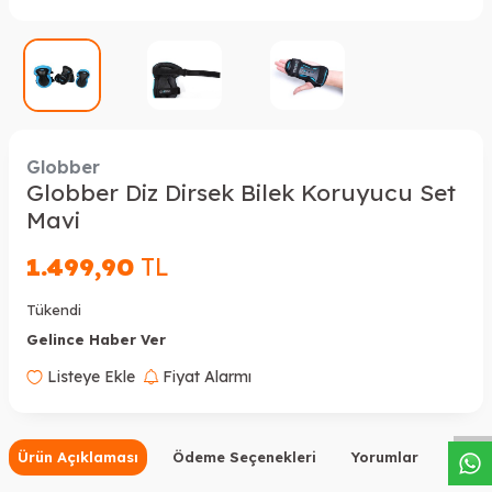
Globber
Globber Diz Dirsek Bilek Koruyucu Set
Mavi
1.499,90
TL
Tükendi
Gelince Haber Ver
W
h
a
s
a
p
p
D
e
s
t
e
H
a
t
t
Listeye Ekle
Fiyat Alarmı
Ürün Açıklaması
Ödeme Seçenekleri
Yorumlar
Tavsi