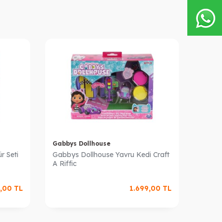
Gabbys Dollhouse
Giochi
r Seti
Gabbys Dollhouse Yavru Kedi Craft
Hello
A Riffic
HKTF
,00
TL
1.699,00
TL