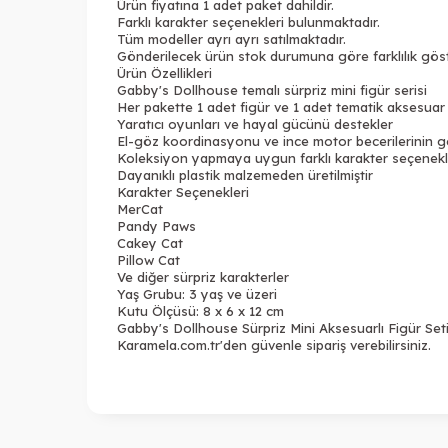
Ürün fiyatına 1 adet paket dahildir.
Farklı karakter seçenekleri bulunmaktadır.
Tüm modeller ayrı ayrı satılmaktadır.
Gönderilecek ürün stok durumuna göre farklılık göste
Ürün Özellikleri
Gabby's Dollhouse temalı sürpriz mini figür serisi
Her pakette 1 adet figür ve 1 adet tematik aksesuar
Yaratıcı oyunları ve hayal gücünü destekler
El-göz koordinasyonu ve ince motor becerilerinin ge
Koleksiyon yapmaya uygun farklı karakter seçenekler
Dayanıklı plastik malzemeden üretilmiştir
Karakter Seçenekleri
MerCat
Pandy Paws
Cakey Cat
Pillow Cat
Ve diğer sürpriz karakterler
Yaş Grubu: 3 yaş ve üzeri
Kutu Ölçüsü: 8 x 6 x 12 cm
Gabby's Dollhouse Sürpriz Mini Aksesuarlı Figür Seti
Karamela.com.tr'den güvenle sipariş verebilirsiniz.