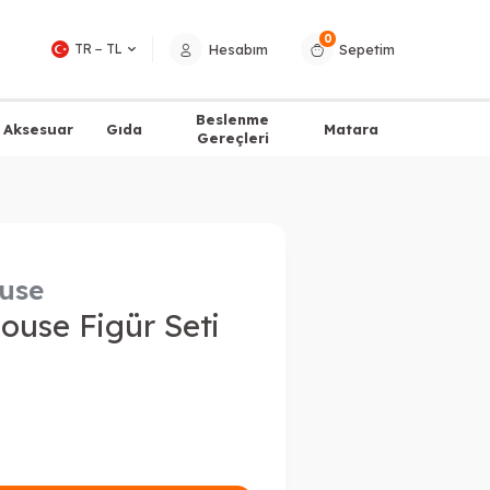
0
Hesabım
Sepetim
TR − TL
Beslenme
Aksesuar
Gıda
Matara
Gereçleri
use
ouse Figür Seti