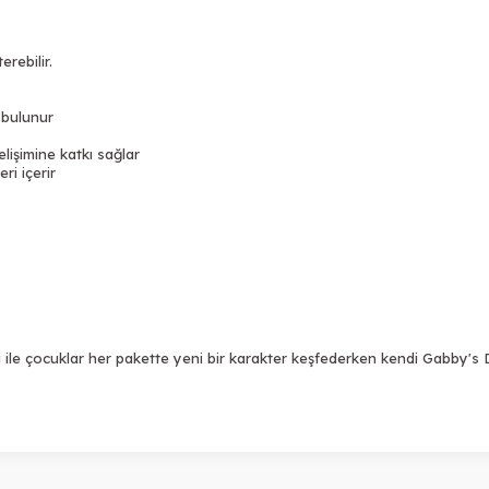
rebilir.
 bulunur
lişimine katkı sağlar
i içerir
 ile çocuklar her pakette yeni bir karakter keşfederken kendi Gabby's D