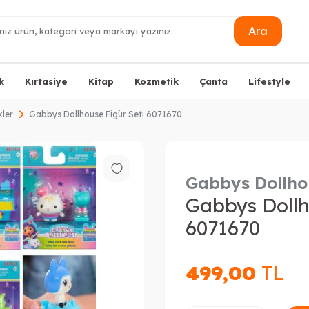
Ara
k
Kırtasiye
Kitap
Kozmetik
Çanta
Lifestyle
ler
Gabbys Dollhouse Figür Seti 6071670
Gabbys Dollho
Gabbys Dollh
6071670
499,00
TL