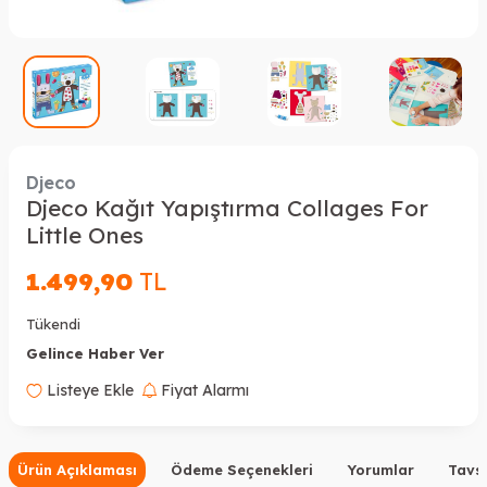
Djeco
Djeco Kağıt Yapıştırma Collages For
Little Ones
1.499,90
TL
Tükendi
Gelince Haber Ver
Listeye Ekle
Fiyat Alarmı
Ürün Açıklaması
Ödeme Seçenekleri
Yorumlar
Tavsi