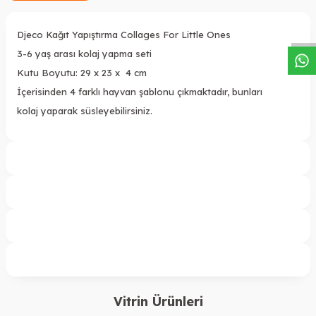
W
h
a
s
a
p
p
D
e
s
t
e
H
a
t
t
Djeco Kağıt Yapıştırma Collages For Little Ones
3-6 yaş arası kolaj yapma seti
Kutu Boyutu: 29 x 23 x 4 cm
İçerisinden 4 farklı hayvan şablonu çıkmaktadır, bunları
kolaj yaparak süsleyebilirsiniz.
Vitrin Ürünleri