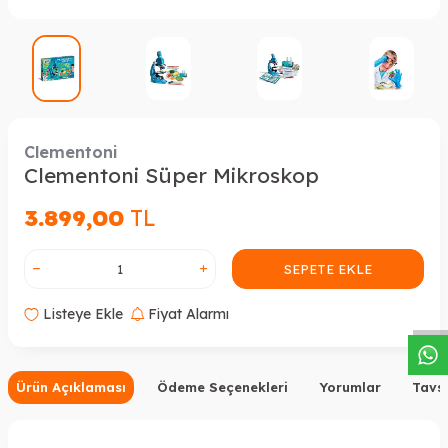
Clementoni
Clementoni Süper Mikroskop
3.899,00
TL
W
h
a
s
a
p
p
D
e
s
t
e
H
a
t
t
SEPETE EKLE
Listeye Ekle
Fiyat Alarmı
Ürün Açıklaması
Ödeme Seçenekleri
Yorumlar
Tavsi