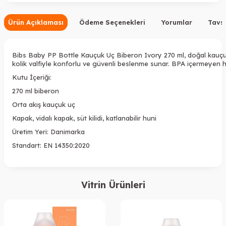
Ürün Açıklaması
Ödeme Seçenekleri
Yorumlar
Tavsi
Bibs Baby PP Bottle Kauçuk Uç Biberon Ivory 270 ml, doğal kauçu
kolik valfiyle konforlu ve güvenli beslenme sunar. BPA içermeyen ha
Kutu İçeriği:
270 ml biberon
Orta akış kauçuk uç
Kapak, vidalı kapak, süt kilidi, katlanabilir huni
Üretim Yeri: Danimarka
Standart: EN 14350:2020
Vitrin Ürünleri